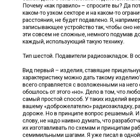
Почему «как правило» – спросите вы? Да пото
каком-то узком секторе и на каком-то ограни
расстояния, не будет подавлено. Я, наприме
записывающее устройство так, чтобы оно не
эти совсем не сложные, немного подумав д
каждый, использующий такую технику.
Тип шестой. Подавители радиозакладок. В 
Вид первый – изделия, ставящие прицельну
характеристику можно дать такому изделию?
всего справляется с возложенными на него 
обошлось от этого «но». Дело в том, что лю
самый простой способ. У таких изделий верх
вашему «доброжелателю» радиозакладку, рабо
дороже. Но в принципе вопрос решаемый. И 
слову, не надо наивно думать, что разраб
их изготавливать по схемам и принципам раб
семимильными шагами. Я уже писал в одной 