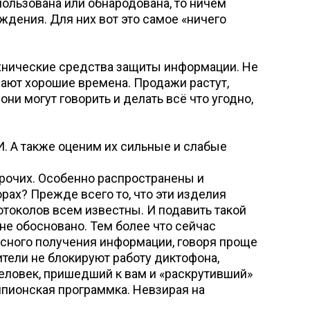
пользована или обнародована, то ничем
ждения. Для них вот это самое «ничего
хнические средства защиты информации. Не
вают хорошие времена. Продажи растут,
ни могут говорить и делать всё что угодно,
. А также оценим их сильные и слабые
 прочих. Особенно распространены и
рах? Прежде всего то, что эти изделия
ротоколов всем известны. И подавить такой
не обосновано. Тем более что сейчас
асного получения информации, говоря проще
вители не блокируют работу диктофона,
человек, пришедший к вам и «раскрутивший»
шпионская программка. Невзирая на