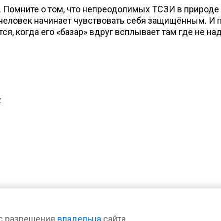
. Помните о том, что непреодолимых ТСЗИ в природе 
человек начинает чувствовать себя защищённым. И пе
ся, когда его «базар» вдруг всплывает там где не на
z
 с разрешения
владельца
сайта