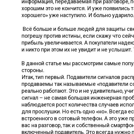
информация, передаваемая при разговоре, по
хорошим это не кончится. И уже появились т
хорошего» уже наступило. И больно ударило
Всё больше и больше людей для защиты све
погрешу против истины, если скажу что сей
прибыль увеличивается. А покупатели надеют
и никто при этом их не увидит и не услышит.
В данной статье мы рассмотрим самые попу
стороны.
Итак, тип первый. Подавители сигналов расп
продаваемы так называемые «подавители сот
реально работают. Это и не удивительно, учи
сигнал – не самая большая инженерная проб
наблюдается рост количества случаев испол
для прослушки. Но есть одно «но». Всегда ес
встроенного в сотовый телефон. А это уже п
вас на разговор, так и собственный смартф
включенный подавитель. Это всегда нужно п