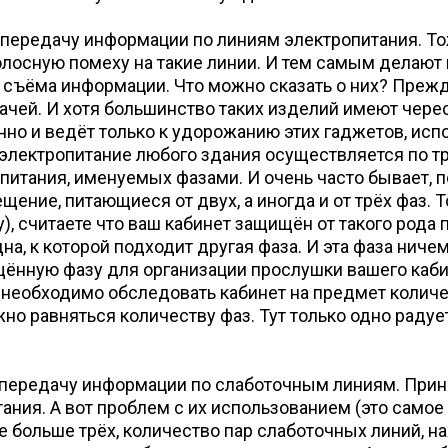
 передачу информации по линиям электропитания. Т
олосную помеху на такие линии. И тем самым делаю
 съёма информации. Что можно сказать о них? Прежде
ачей. И хотя большинство таких изделий имеют чере
нно и ведёт только к удорожанию этих гаджетов, исп
то электропитание любого здания осуществляется по 
итания, именуемых фазами. И очень часто бывает, по
ение, питающиеся от двух, а иногда и от трёх фаз. То
у), считаете что ваш кабинет защищён от такого рода
на, к которой подходит другая фаза. И эта фаза нич
нную фазу для организации прослушки вашего кабинет
необходимо обследовать кабинет на предмет количе
о равняться количеству фаз. Тут только одно радуе
передачу информации по слаботочным линиям. Принцип
ия. А вот проблем с их использованием (это самое «
не больше трёх, количество пар слаботочных линий, 