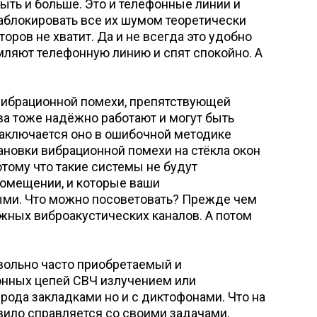
ыть и больше. Это и телефонные линии и
Заблокировать все их шумом теоретически
оров не хватит. Да и не всегда это удобно
мляют телефонную линию и спят спокойно. А
 вибрационной помехи, препятствующей
ва тоже надёжно работают и могут быть
 заключается оно в ошибочной методике
ановки вибрационной помехи на стёкла окон
тому что такие системы не будут
помещении, и которые ваши
ыми. Что можно посоветовать? Прежде чем
ных виброакустических каналов. А потом
вольно часто приобретаемый и
онных цепей СВЧ излучением или
 рода закладками но и с диктофонами. Что на
авило справляется со своими задачами.