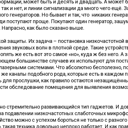
ормации, может быть и десять и двадцать. А может б
ак и нет, и линии сигнализации да много чего ещё. 
о генераторов. Но бывает и так, что никаких генерат
ди поступают проще. Покупают один генератор, зашу
 Напрасно, как было сказано выше.
кой защиты. Их задача – постановка низкочастотной
ия звуковых волн в плотной среде. Такие устройст
ять же есть вот это самое «но», куда ж без него. А
яющем большинстве случаев их используют для пост
лазерными системами. Что абсолютно бесполезно, по
 же каналы подобного рода, которые есть в каждом 
ь для прослушки, как правило остаются незащищённ
ести обследование помещения для выявления возмож
 но стремительно развивающийся тип гаджетов. И до
 на подавлении низкочастотных слаботочных микроф
ойство можно с успехом бороться не только с разного
 такая техника довольно неплохо работает. И как пр