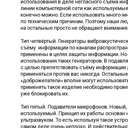
использования в деле негласного съёма инф
линии компьютерной сети как используемые т
конечно можно. Если использовать много-мног
по техническим причинам. Поэтому наши лю
на остальные просто не обращают внимания.
Тип четвёртый. Генераторы виброакустичес
съёму информации по каналам распространен
применены в целях защиты информации. Но оп
использования таких генераторов. В подавл
с целью препятствовать съёму информации 
применяться против вас никогда. Остальные
«доброжелатели» вполне могут использоват
применять такое изделие необходимо пров
уже блокировать их.
Тип пятый. Подавители микрофонов. Новый,
используемый. Принцип их работы основан
ультразвуком. То есть используя такое устр
самом деле очень неплохо. И действительно,