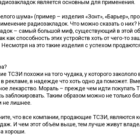
 радиозакладок является основным для применения.
елого шума» (пример – изделия «Зонт», «Барьер», п
именение радиозакладок. Что можно сказать о них? 
ок – самый большой миф, существующий в этой облас
ак как способность этих устройств хоть от чего-то з
. Несмотря на это такие изделия с успехом продаютс
ра?
 ТСЗИ похожи на того чудака, у которого закололо в
 в рекламе, в надежде что хоть одно да поможет. Вм
ное лекарство. Мораль – прежде чем идти покупать ТС
ь заблокировать. Таким образом можно не только бо
м не лишнее.
ните, что все компании, продающие ТСЗИ, являются 
одаж. И чем этот объём выше, тем лучше живут влад
а хороши.