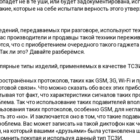
падёт не в те уши, или будет задокументирована, ис
акие, которые на себе испытали верность этого утвер
.
дений, передаваемых при разговоре, используют те
час производители и продавцы такой техники пережи
ся, что с приобретением очередного такого гаджета о
 Так ли это? Давайте разберёмся.
лярные типы изделий, применяемых в качестве ТСЗИ
ространённых протоколов, таких как GSM, 3G, Wi-Fi и
овой связи». Что можно сказать обо всех этих прибо
тывая тот факт, что характеристики сигналов таких п
лема. Так что использование таких подавителей впол
ьзования таких протоколов, особенно GSM, для негл
ть это «но». И заключается оно в том, что такие пода
роблема. Вас может записать на такой диктофон как 
он, на который вашими «друзьями» была установлена 
омнить покупая и используя данный тип ТСЗИ.