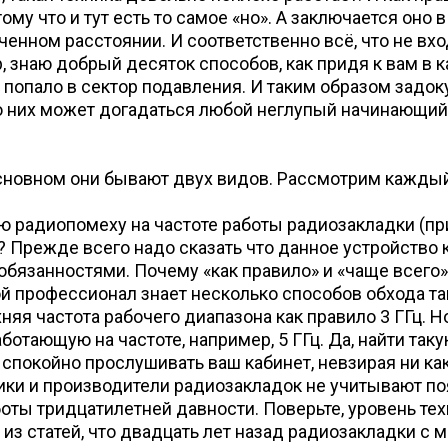
му что и тут есть то самое «но». А заключается оно в
ченном расстоянии. И соответственно всё, что не вхо
р, знаю добрый десяток способов, как придя к вам в 
 попало в сектор подавления. И таким образом задок
о них может догадаться любой неглупый начинающий
основном они бывают двух видов. Рассмотрим каждый
ю радиопомеху на частоте работы радиозакладки (пр
 Прежде всего надо сказать что данное устройство к
обязанностями. Почему «как правило» и «чаще всего»
бой профессионал знает несколько способов обхода т
няя частота рабочего диапазона как правило 3 ГГц. 
тающую на частоте, например, 5 ГГц. Да, найти таку
спокойно прослушивать ваш кабинет, невзирая ни как
отчики и производители радиозакладок не учитывают
оты тридцатилетней давности. Поверьте, уровень тех
из статей, что двадцать лет назад радиозакладки с 