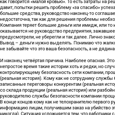
как говорится «малой кровью». То есть затраты на ре
давит, попытки решить проблему «за спасибо» успеха
большие средства, руководство наконец-то соглашает
недостаточна, так как для решения проблемы необхо
Компания теряет большие деньги или имидж, или то и
оказывается не руководство предприятия, зажавшее
предусмотрели, не уберегли и так далее. Лично зна
Вывод – деньги нужно выделять. Понимаю что жалко,
не забывайте что это ваша безопасность, а не дядина
И наконец четвёртая причина. Наиболее опасная. Эт
непростое время такие истории хоть и редки, но слу
контролирующему безопасность сети компании, прощ
(реальная история). Кому как не сотруднику службы
записанные переговоры конкурентам (реальная исто
со склада продукции (реальная история) или разбойн
руководителю службы безопасности компании проще 
В конце концов кому как не телохранителю первого 
информацию лицам, получившим заказ на убийство это
никогда). Ситуация усложняется тем, что работник