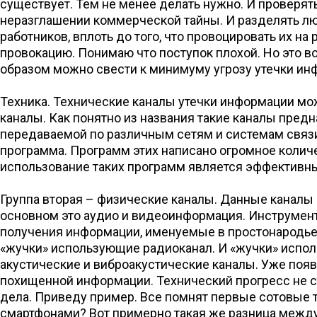
существует. Тем не менее делать нужно. И проверят
неразглашении коммерческой тайны. И разделять лю
работников, вплоть до того, что провоцировать их н
провокацию. Понимаю что поступок плохой. Но это вой
образом можно свести к минимуму угрозу утечки инф
Техника. Технические каналы утечки информации мо
каналы. Как понятно из названия такие каналы пре
передаваемой по различным сетям и системам связи
программа. Программ этих написано огромное колич
использование таких программ является эффективн
Группа вторая – физические каналы. Данные каналы
основном это аудио и видеоинформация. Инструмент
получения информации, именуемые в простонародье 
«жучки» использующие радиоканал. И «жучки» испо
акустические и виброакустические каналы. Уже поя
похищенной информации. Технический прогресс не сто
дела. Приведу пример. Все помнят первые сотовые т
смартфонами? Вот примерно такая же разница между